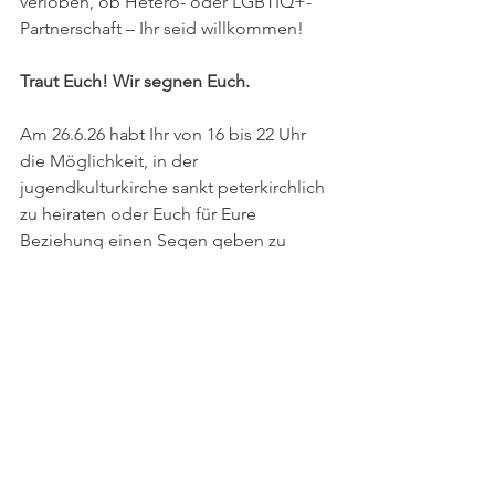
verloben, ob Hetero- oder LGBTIQ+-
Partnerschaft – Ihr seid willkommen! 
Traut Euch! Wir segnen Euch.
Am 26.6.26 habt Ihr von 16 bis 22 Uhr 
die Möglichkeit, in der 
jugendkulturkirche sankt peterkirchlich 
zu heiraten oder Euch für Eure 
Beziehung einen Segen geben zu 
lassen. Wir sorgen für die feierliche 
Atmosphäre, Musik, Blumen und Sekt 
und sind mit einer kurzen und 
individuellen Ansprache und natürlich 
viel Segen für Euch da. Wir freuen uns 
auf Euch!
Details und Anmeldung 
 >>hier