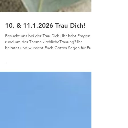
10. & 11.1.2026 Trau Dich!
Besucht uns bei der Trau Dich! Ihr habt Fragen
rund um das Thema kirchlicheTrauung? Ihr
heiratet und wünscht Euch Gottes Segen für Eure
Ehe? Besucht uns am 10. und 11. Januar 2026 auf
der Hochzeitsmesse "Trau Dich!". An Stand E08
sind wir für Euch da! Hier erhaltet Ihr Infos und
Mitglieder des MainSegen-Teams beantworten
Eure Fragen. Kommt vorbei, wir freuen uns auf
Euch!