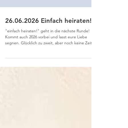
26.06.2026 Einfach heiraten!
"einfach heiraten!" geht in die nächste Runde!
Kommt auch 2026 vorbei und lasst eure Liebe
segnen. Glücklich zu zweit, aber noch keine Zeit
für eine Feier in der Kirche? Erlebt Euren
besonderen Moment und erhaltet Gottes Segen!
Am 26.6.26 – einfach. würdevoll. segensreich. Ob
gerade erst standesamtlich verheiratet oder im
Jubiläumsjahr Eurer Ehe, ob frisch verliebt oder
bereit, Euch unter dem Segen Gottes zu
verloben, ob Hetero- oder LGBTIQ+-Partnerschaft
– Ihr seid willk