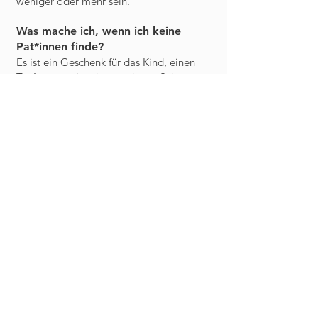
weniger oder mehr sein.
Was mache ich, wenn ich keine
Pat*innen finde?
Es ist ein Geschenk für das Kind, einen
Taufpaten oder eine -patin zur Seite
gestellt zu bekommen. Wenn Ihr
niemanden habt, der oder die das Amt
übernehmen möchte und Mitglied einer
christlichen Kirche ist, dann sprecht uns
gerne an. Wir finden bestimmt eine gute
Lösung.
Was ist ein*e Taufzeug*in?
Wenn Ihr im Taufgottesdienst Eurem
Kind jemanden an die Seite geben
möchtet, der oder die nicht in der Kirche
ist, nennen wir das „Taufzeug*in“.
Kann man mehrmals getauft
werden?
Nein. Die Taufe ist einmalig und ein