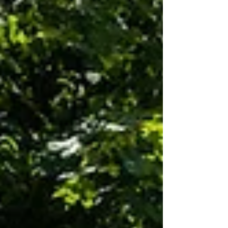
mehr da ist. Nicht mehr lebt. Bunte Farben
bleiben in Erinnerung. Das fette Grün von der
Sommerwiese, auf der man gesessen hat. Das
helle Blaurosa nach dem durchfeierten Morgen.
Das Grünweiß der Wellen, über die ihr zusammen
gesurft seid. Wir erinnern mit Farben an Deine
Lieben, die gestorben sind. Komm und such dir
ein Band aus, in der Farb