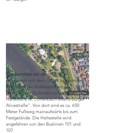
Wie kommen wir dahin?
Am besten mit dem ÖPNV oder dem
Rad, denn die Radstrecke am Main führt
direkt an der Taufwiese vorbei. Die
Haltestelle ist „Offenbach (Main)-Bürgel
Alicestraße“. Von dort sind es ca. 650
Meter Fußweg mainaufwärts bis zum
Festgelände. Die Haltestelle wird
angefahren von den Buslinien 101 und
107.